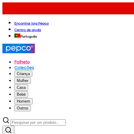
Encontrar loja Pepco
Centro de ajuda
Português
Folheto
Coleções
Criança
Mulher
Casa
Bebé
Homem
Outros