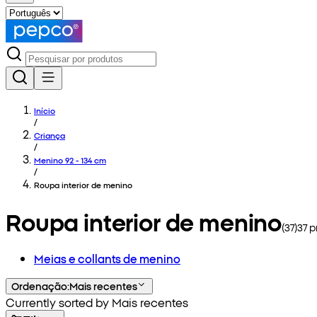
Início
/
Criança
/
Menino 92 - 134 cm
/
Roupa interior de menino
Roupa interior de menino
(
37
)
37
p
Meias e collants de menino
Ordenação
:
Mais recentes
Currently sorted by Mais recentes