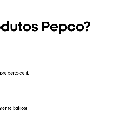
odutos Pepco?
re perto de ti.
mente baixos!