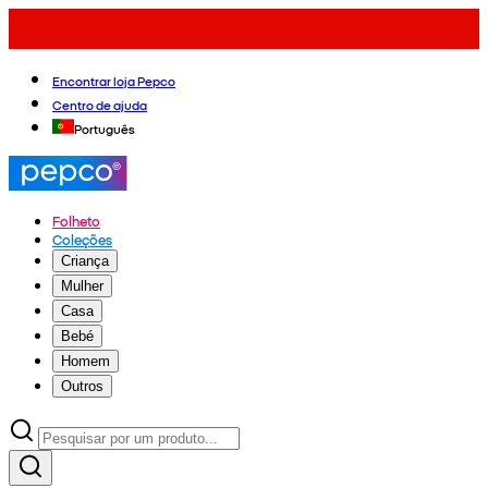
Encontrar loja Pepco
Centro de ajuda
Português
Folheto
Coleções
Criança
Mulher
Casa
Bebé
Homem
Outros