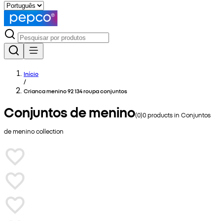
Início
/
Crianca menino 92 134 roupa conjuntos
Conjuntos de menino
(
0
)
0
products in
Conjuntos
de menino
collection