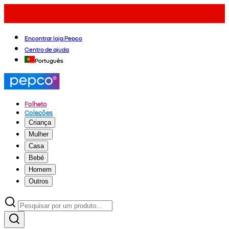
Encontrar loja Pepco
Centro de ajuda
Português
Folheto
Coleções
Criança
Mulher
Casa
Bebé
Homem
Outros