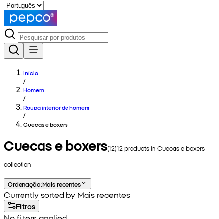
Início
/
Homem
/
Roupa interior de homem
/
Cuecas e boxers
Cuecas e boxers
(
12
)
12
products in
Cuecas e boxers
collection
Ordenação
:
Mais recentes
Currently sorted by Mais recentes
Filtros
No filters applied