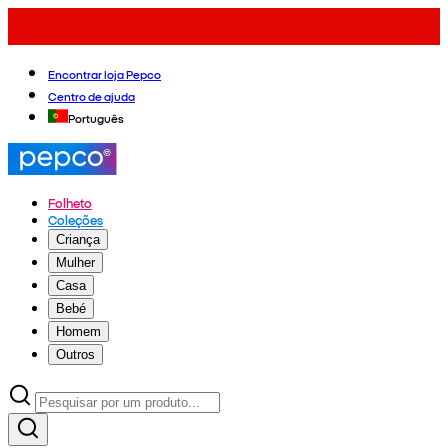
Encontrar loja Pepco
Centro de ajuda
Português
Folheto
Coleções
Criança
Mulher
Casa
Bebé
Homem
Outros