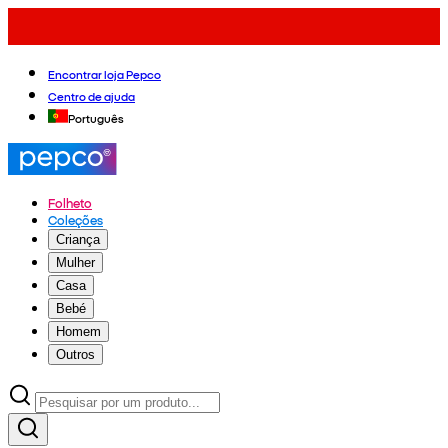
Encontrar loja Pepco
Centro de ajuda
Português
Folheto
Coleções
Criança
Mulher
Casa
Bebé
Homem
Outros