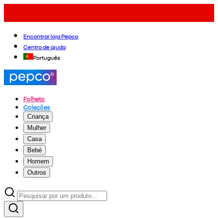
Encontrar loja Pepco
Centro de ajuda
Português
Folheto
Coleções
Criança
Mulher
Casa
Bebé
Homem
Outros