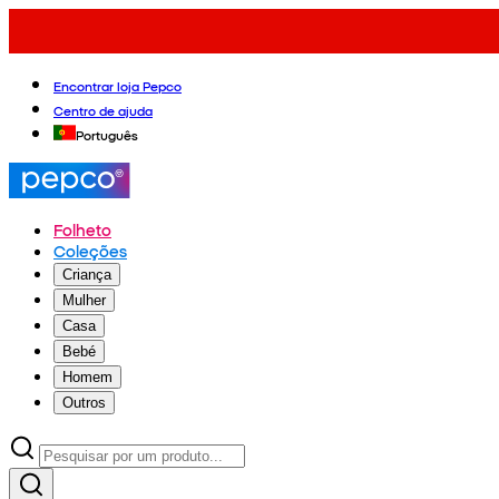
Encontrar loja Pepco
Centro de ajuda
Português
Folheto
Coleções
Criança
Mulher
Casa
Bebé
Homem
Outros