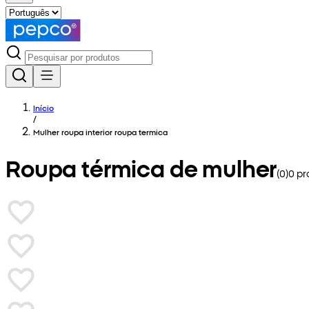
Início
/
Mulher roupa interior roupa termica
Roupa térmica de mulher
(
0
)
0
pr