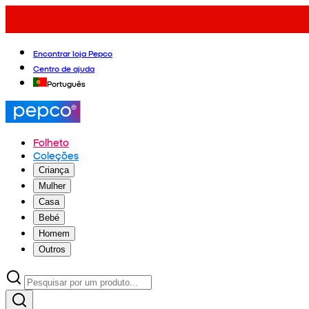
Encontrar loja Pepco
Centro de ajuda
Português
Folheto
Coleções
Criança
Mulher
Casa
Bebé
Homem
Outros