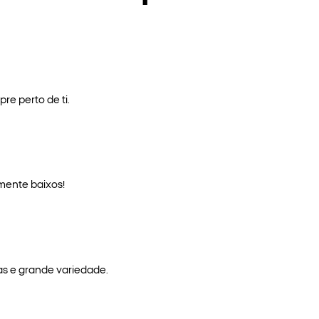
re perto de ti.
mente baixos!
as e grande variedade.