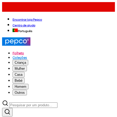
Encontrar loja Pepco
Centro de ajuda
Português
Folheto
Coleções
Criança
Mulher
Casa
Bebé
Homem
Outros