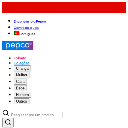
Encontrar loja Pepco
Centro de ajuda
Português
Folheto
Coleções
Criança
Mulher
Casa
Bebé
Homem
Outros