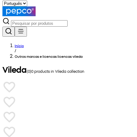
Início
/
Outros marcas e licencas licencas vileda
Vileda
(
0
)
0
products in
Vileda
collection