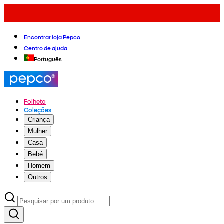
Encontrar loja Pepco
Centro de ajuda
Português
Folheto
Coleções
Criança
Mulher
Casa
Bebé
Homem
Outros