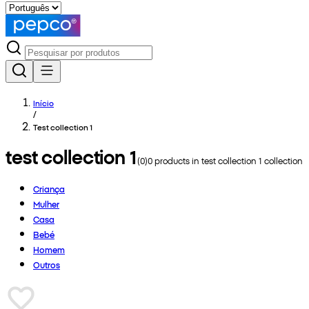
Início
/
Test collection 1
test collection 1
(
0
)
0
products in
test collection 1
collection
Criança
Mulher
Casa
Bebé
Homem
Outros