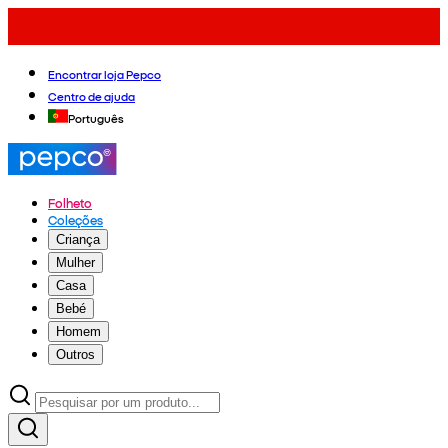
Encontrar loja Pepco
Centro de ajuda
Português
Folheto
Coleções
Criança
Mulher
Casa
Bebé
Homem
Outros