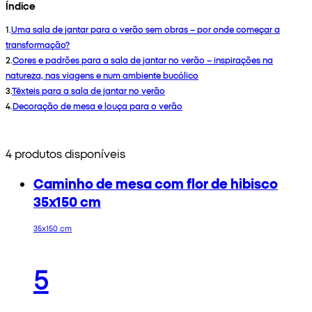
Índice
1
.
Uma sala de jantar para o verão sem obras – por onde começar a
transformação?
2
.
Cores e padrões para a sala de jantar no verão – inspirações na
natureza, nas viagens e num ambiente bucólico
3
.
Têxteis para a sala de jantar no verão
4
.
Decoração de mesa e louça para o verão
4 produtos disponíveis
Caminho de mesa com flor de hibisco
35x150 cm
35x150 cm
5