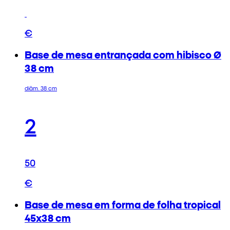
€
Base de mesa entrançada com hibisco Ø
38 cm
diâm. 38 cm
2
50
€
Base de mesa em forma de folha tropical
45x38 cm