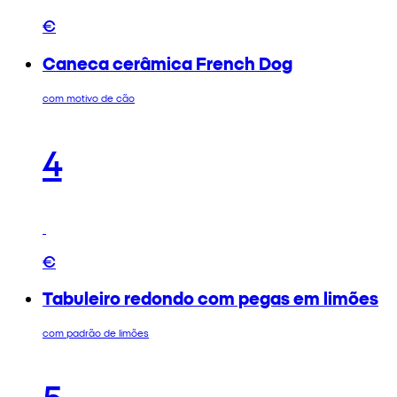
€
Caneca cerâmica French Dog
com motivo de cão
4
€
Tabuleiro redondo com pegas em limões
com padrão de limões
5