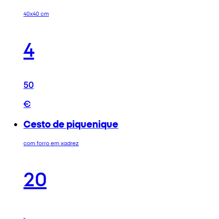
40x40 cm
4
50
€
Cesto de piquenique
com forro em xadrez
20