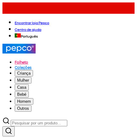
Encontrar loja Pepco
Centro de ajuda
Português
Folheto
Coleções
Criança
Mulher
Casa
Bebé
Homem
Outros