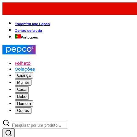
Encontrar loja Pepco
Centro de ajuda
Português
Folheto
Coleções
Criança
Mulher
Casa
Bebé
Homem
Outros