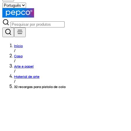
Início
/
Casa
/
Arte e papel
/
Material de arte
/
32 recargas para pistola de cola