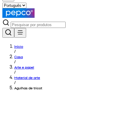
Início
/
Casa
/
Arte e papel
/
Material de arte
/
Agulhas de tricot