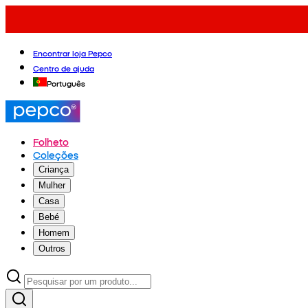
Encontrar loja Pepco
Centro de ajuda
Português
Folheto
Coleções
Criança
Mulher
Casa
Bebé
Homem
Outros