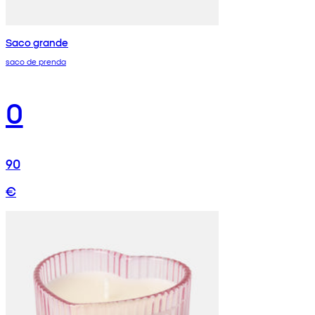
Saco grande
saco de prenda
0
90
€