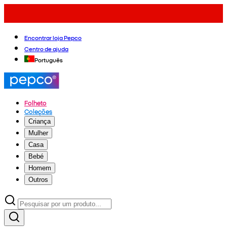
Encontrar loja Pepco
Centro de ajuda
Português
Folheto
Coleções
Criança
Mulher
Casa
Bebé
Homem
Outros