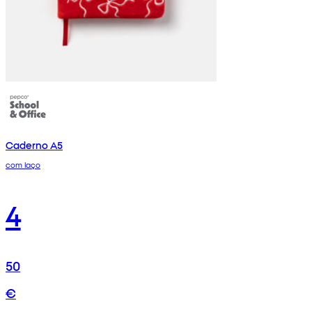
Caderno A5
com laço
4
50
€