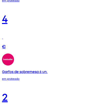
em prateado
4
€
Garfos de sobremesa 6 un.
em prateado
2