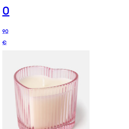
0
90
€