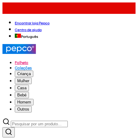
Encontrar loja Pepco
Centro de ajuda
Português
Folheto
Coleções
Criança
Mulher
Casa
Bebé
Homem
Outros