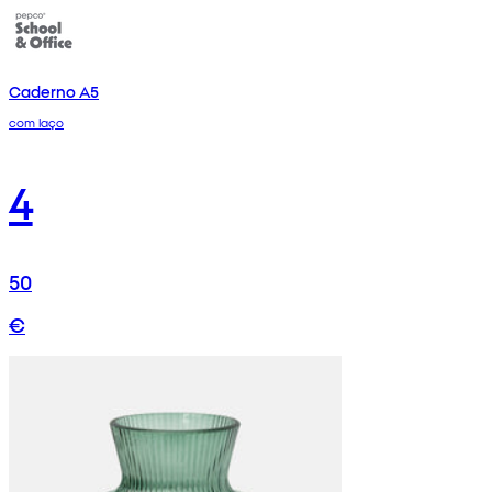
Caderno A5
com laço
4
50
€