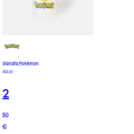
Garrafa Pokémon
450 ml
2
50
€