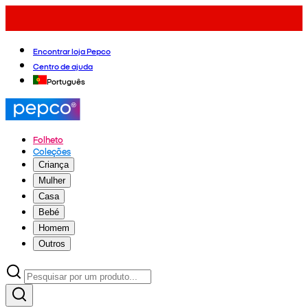
Encontrar loja Pepco
Centro de ajuda
Português
Folheto
Coleções
Criança
Mulher
Casa
Bebé
Homem
Outros