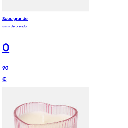
Saco grande
saco de prenda
0
90
€