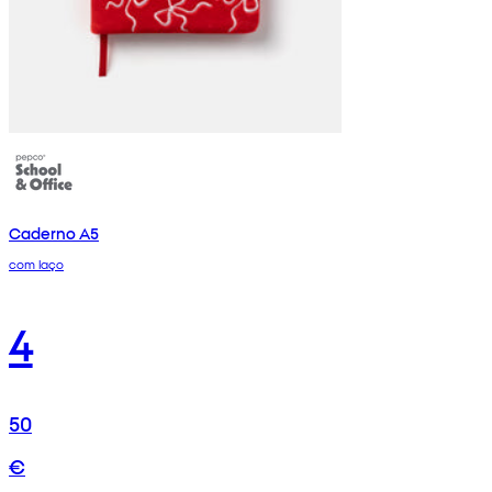
Caderno A5
com laço
4
50
€