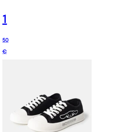
1
50
€