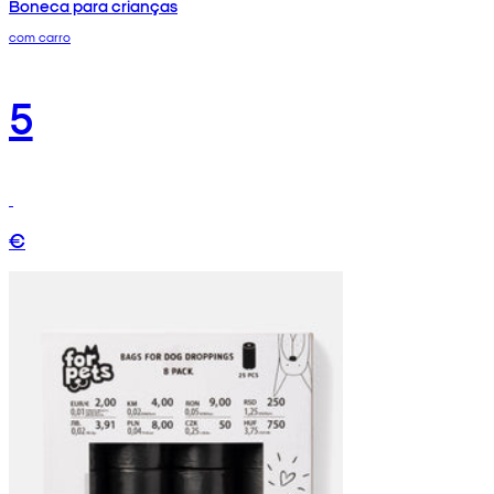
Boneca para crianças
com carro
5
€