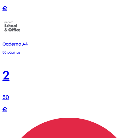
€
Caderno A4
80 páginas
2
50
€