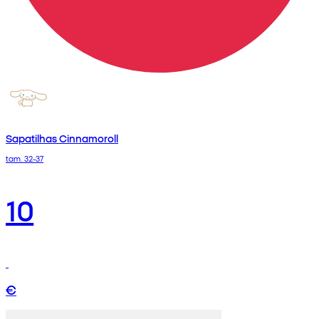
Sapatilhas Cinnamoroll
tam. 32-37
10
€