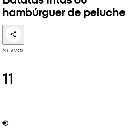
hambúrguer de peluche
PLU: 628973
11
€