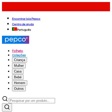
Encontrar loja Pepco
Centro de ajuda
Português
Folheto
Coleções
Criança
Mulher
Casa
Bebé
Homem
Outros