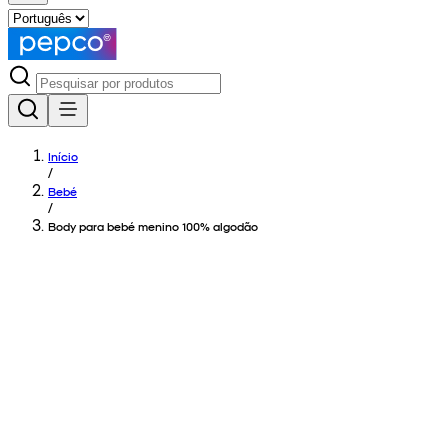
Início
/
Bebé
/
Body para bebé menino 100% algodão