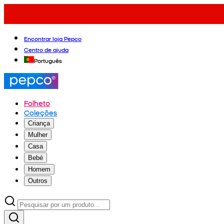
Encontrar loja Pepco
Centro de ajuda
Português
Folheto
Coleções
Criança
Mulher
Casa
Bebé
Homem
Outros