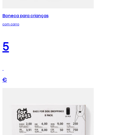
Boneca para crianças
com carro
5
€