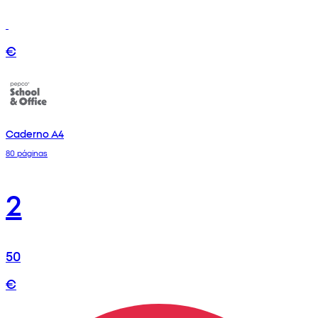
€
Caderno A4
80 páginas
2
50
€