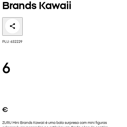
Brands Kawaii
PLU: 632229
6
€
ZURU Mini Brands Kawaii é uma bola surpresa com mini figuras