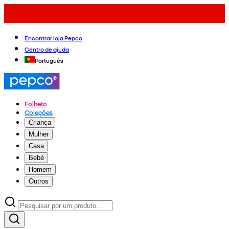
Encontrar loja Pepco
Centro de ajuda
Português
Folheto
Coleções
Criança
Mulher
Casa
Bebé
Homem
Outros