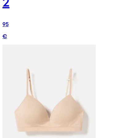
2
95
€