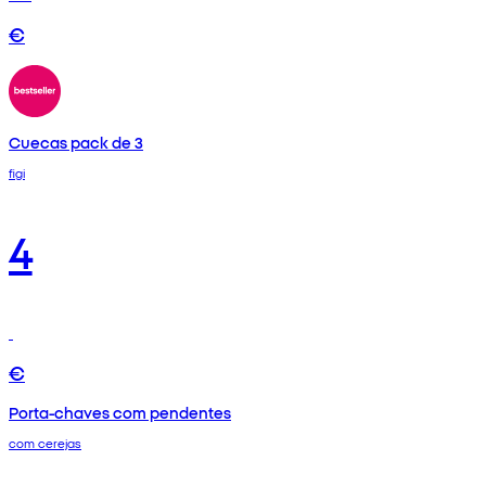
€
Cuecas pack de 3
figi
4
€
Porta-chaves com pendentes
com cerejas