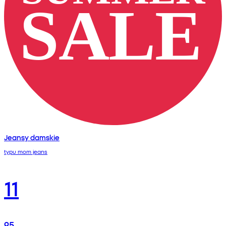
Jeansy damskie
typu mom jeans
11
95