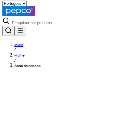
Início
/
Mulher
/
Boné de basebol