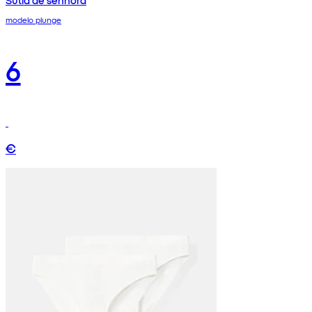
Sutiã de senhora
modelo plunge
6
€