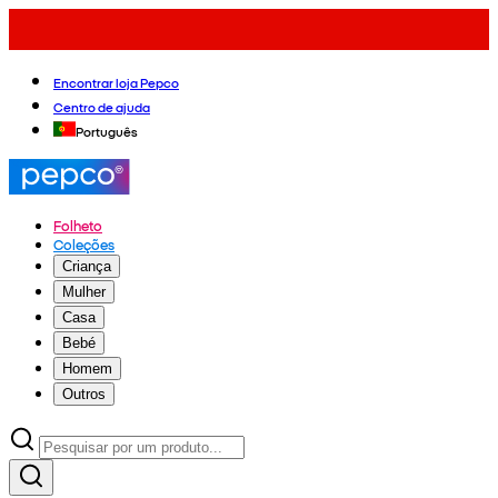
Encontrar loja Pepco
Centro de ajuda
Português
Folheto
Coleções
Criança
Mulher
Casa
Bebé
Homem
Outros