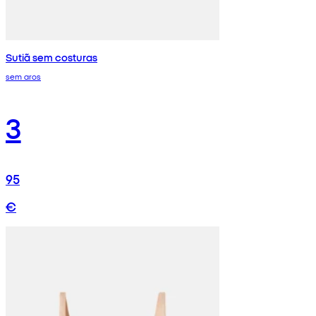
Sutiã sem costuras
sem aros
3
95
€