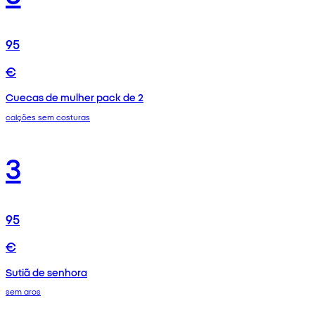
95
€
Cuecas de mulher pack de 2
calções sem costuras
3
95
€
Sutiã de senhora
sem aros