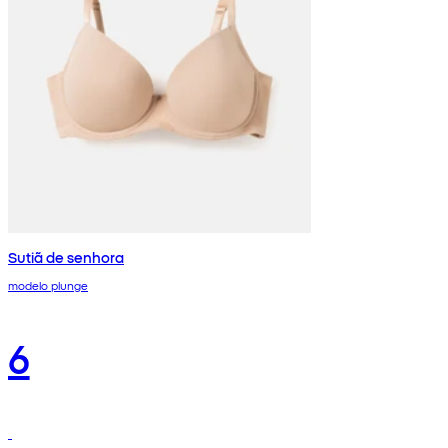
Sutiã de senhora
modelo plunge
6