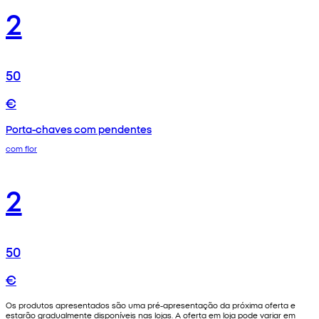
2
50
€
Porta-chaves com pendentes
com flor
2
50
€
Os produtos apresentados são uma pré-apresentação da próxima oferta e
estarão gradualmente disponíveis nas lojas. A oferta em loja pode variar em