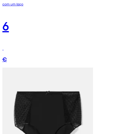
com um laço
6
€