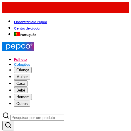
Encontrar loja Pepco
Centro de ajuda
Português
Folheto
Coleções
Criança
Mulher
Casa
Bebé
Homem
Outros