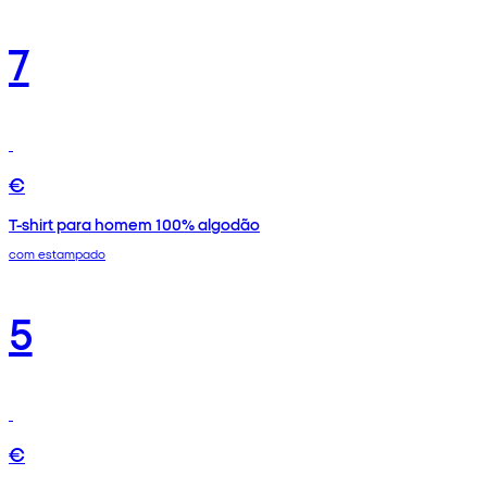
7
€
T-shirt para homem 100% algodão
com estampado
5
€