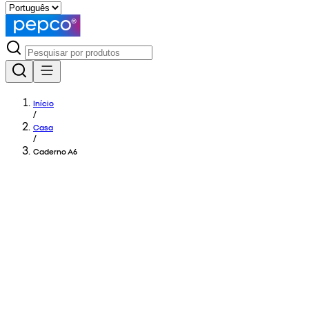
Início
/
Casa
/
Caderno A6