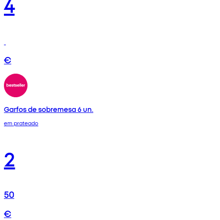
4
€
Garfos de sobremesa 6 un.
em prateado
2
50
€