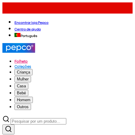
Encontrar loja Pepco
Centro de ajuda
Português
Folheto
Coleções
Criança
Mulher
Casa
Bebé
Homem
Outros