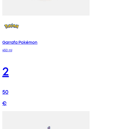
Garrafa Pokémon
450 ml
2
50
€