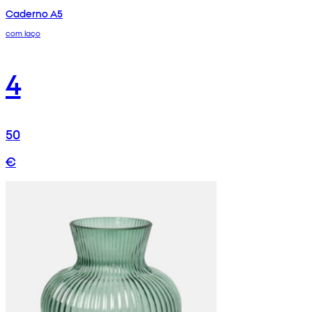
Caderno A5
com laço
4
50
€