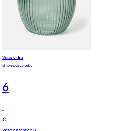
Vaso vidro
simples, decorativo
6
€
Vaso cerâmico S