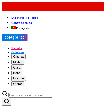
Encontrar loja Pepco
Centro de ajuda
Português
Folheto
Coleções
Criança
Mulher
Casa
Bebé
Homem
Outros