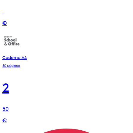
€
Caderno A4
80 páginas
2
50
€