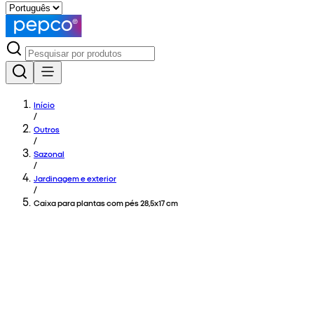
Início
/
Outros
/
Sazonal
/
Jardinagem e exterior
/
Caixa para plantas com pés 28,5x17 cm