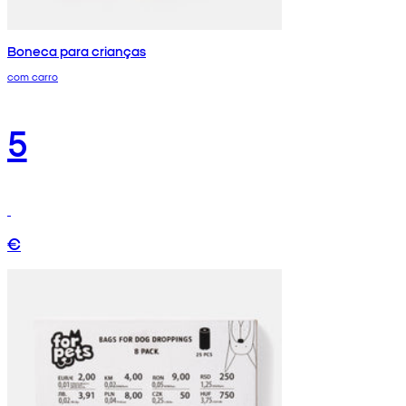
Boneca para crianças
com carro
5
€