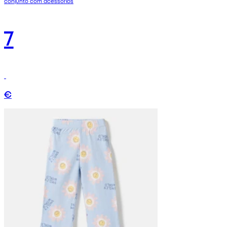
conjunto com acessórios
7
€