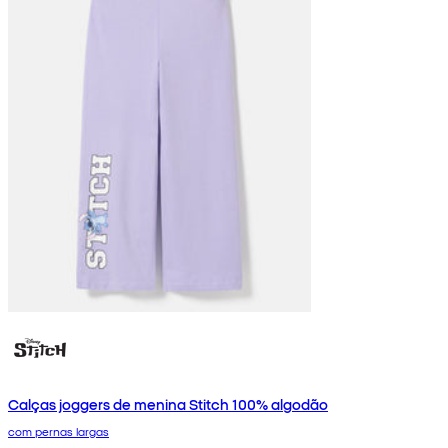
Calças joggers de menina Stitch 100% algodão
com pernas largas