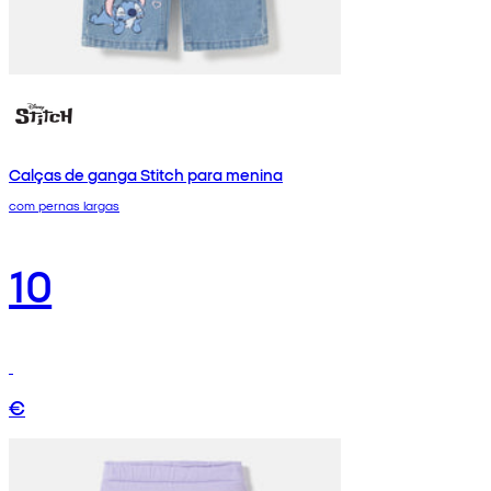
Calças de ganga Stitch para menina
com pernas largas
10
€