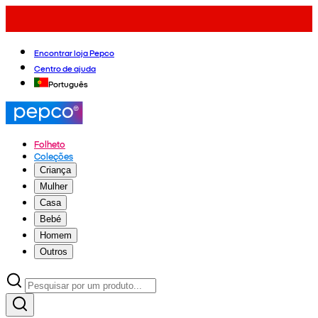
Encontrar loja Pepco
Centro de ajuda
Português
Folheto
Coleções
Criança
Mulher
Casa
Bebé
Homem
Outros