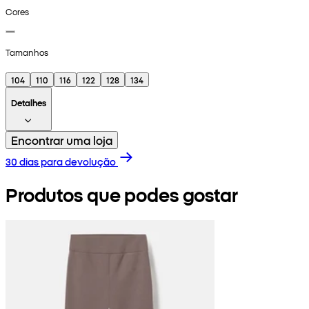
Cores
Tamanhos
104
110
116
122
128
134
Detalhes
Encontrar uma loja
30 dias para devolução
Produtos que podes gostar