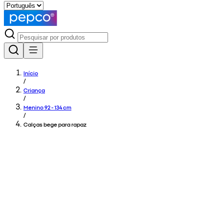
Início
/
Criança
/
Menino 92 - 134 cm
/
Calças bege para rapaz