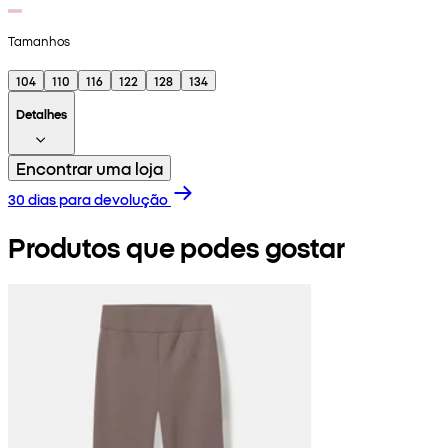
Tamanhos
104
110
116
122
128
134
Detalhes
Encontrar uma loja
30 dias para devolução
Produtos que podes gostar