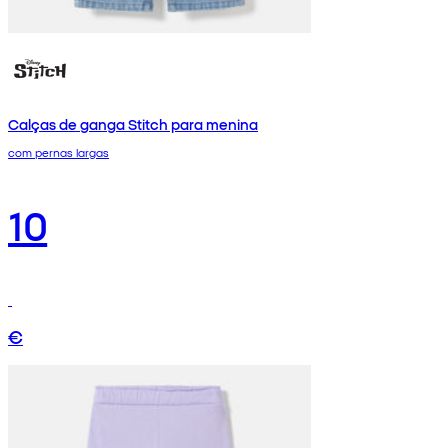
Calças de ganga Stitch para menina
com pernas largas
10
€