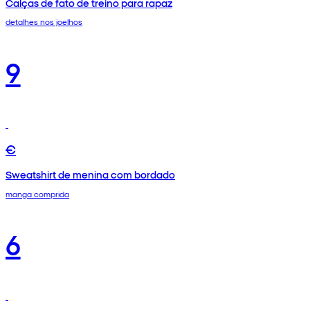
Calças de fato de treino para rapaz
detalhes nos joelhos
9
€
Sweatshirt de menina com bordado
manga comprida
6