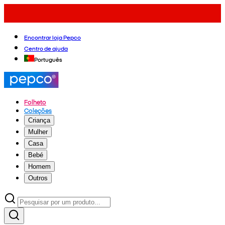
Encontrar loja Pepco
Centro de ajuda
Português
Folheto
Coleções
Criança
Mulher
Casa
Bebé
Homem
Outros