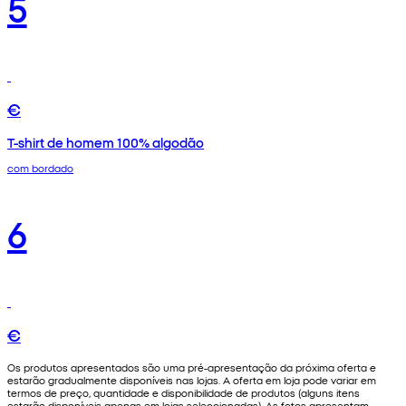
5
€
T-shirt de homem 100% algodão
com bordado
6
€
Os produtos apresentados são uma pré-apresentação da próxima oferta e
estarão gradualmente disponíveis nas lojas. A oferta em loja pode variar em
termos de preço, quantidade e disponibilidade de produtos (alguns itens
estarão disponíveis apenas em lojas seleccionadas). As fotos apresentam