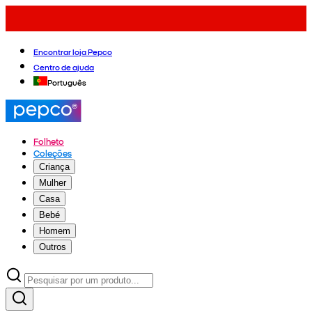
Encontrar loja Pepco
Centro de ajuda
Português
Folheto
Coleções
Criança
Mulher
Casa
Bebé
Homem
Outros