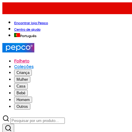
Encontrar loja Pepco
Centro de ajuda
Português
Folheto
Coleções
Criança
Mulher
Casa
Bebé
Homem
Outros