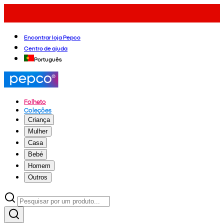
Encontrar loja Pepco
Centro de ajuda
Português
Folheto
Coleções
Criança
Mulher
Casa
Bebé
Homem
Outros