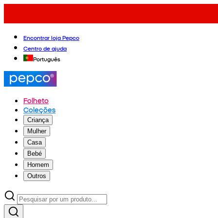
Encontrar loja Pepco
Centro de ajuda
Português
Folheto
Coleções
Criança
Mulher
Casa
Bebé
Homem
Outros