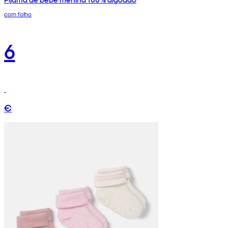
com folho
6
€