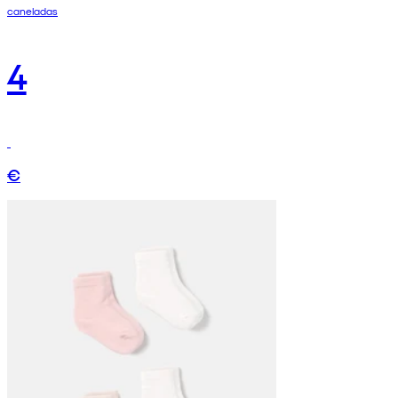
caneladas
4
€