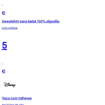
€
Sweatshirt para bebé 100% algodão
com orelhas
5
€
Taça com talheres
em forma de rato