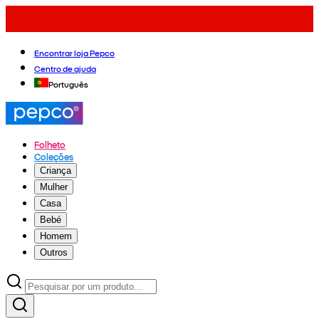
Encontrar loja Pepco
Centro de ajuda
Português
Folheto
Coleções
Criança
Mulher
Casa
Bebé
Homem
Outros