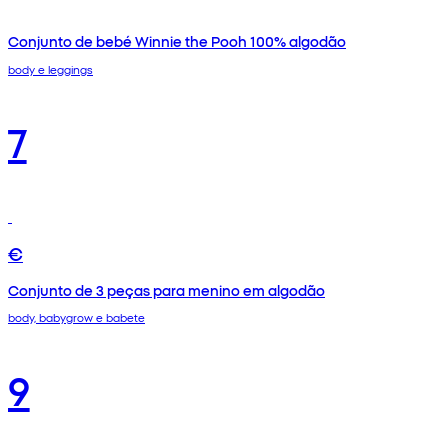
Conjunto de bebé Winnie the Pooh 100% algodão
body e leggings
7
€
Conjunto de 3 peças para menino em algodão
body, babygrow e babete
9