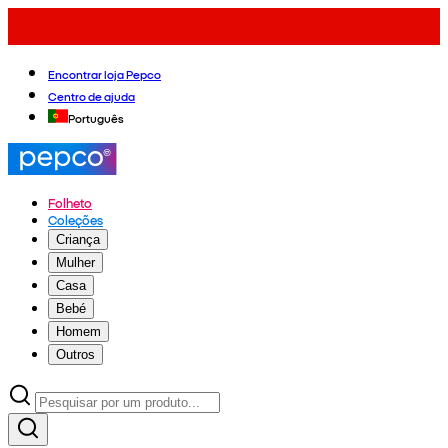
Encontrar loja Pepco
Centro de ajuda
Português
Folheto
Coleções
Criança
Mulher
Casa
Bebé
Homem
Outros