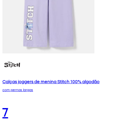
Calças joggers de menina Stitch 100% algodão
com pernas largas
7