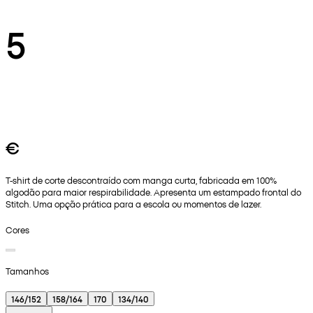
5
€
T-shirt de corte descontraído com manga curta, fabricada em 100%
algodão para maior respirabilidade. Apresenta um estampado frontal do
Stitch. Uma opção prática para a escola ou momentos de lazer.
Cores
Tamanhos
146/152
158/164
170
134/140