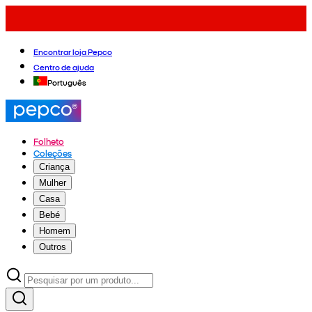
Encontrar loja Pepco
Centro de ajuda
Português
Folheto
Coleções
Criança
Mulher
Casa
Bebé
Homem
Outros