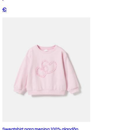
€
Sweatshirt para menina 100% algodão