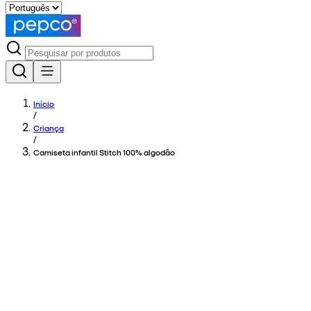
Início
/
Criança
/
Camiseta infantil Stitch 100% algodão