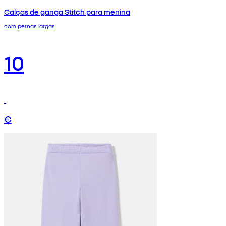
Calças de ganga Stitch para menina
com pernas largas
10
€