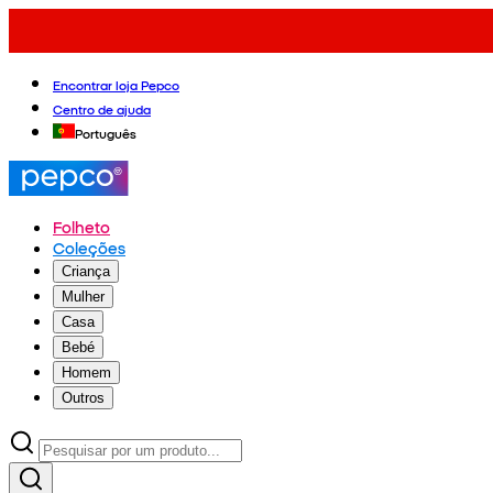
Encontrar loja Pepco
Centro de ajuda
Português
Folheto
Coleções
Criança
Mulher
Casa
Bebé
Homem
Outros