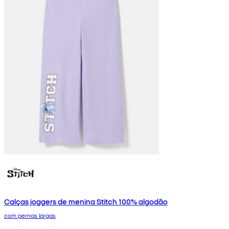
Calças joggers de menina Stitch 100% algodão
com pernas largas