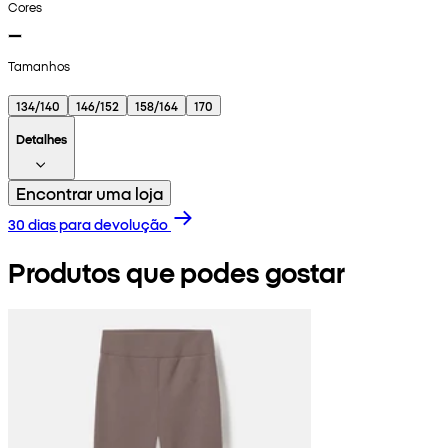
Cores
Tamanhos
134/140
146/152
158/164
170
Detalhes
Encontrar uma loja
30 dias para devolução
Produtos que podes gostar