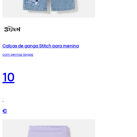
Calças de ganga Stitch para menina
com pernas largas
10
€