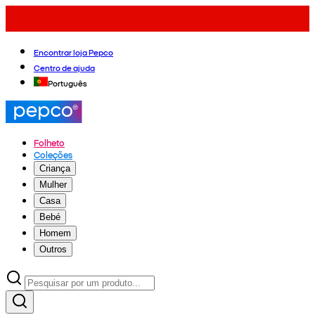
Encontrar loja Pepco
Centro de ajuda
Português
Folheto
Coleções
Criança
Mulher
Casa
Bebé
Homem
Outros