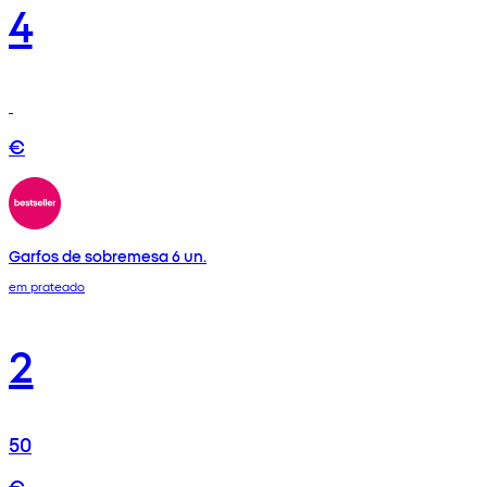
4
€
Garfos de sobremesa 6 un.
em prateado
2
50
€