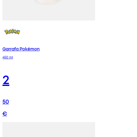
Garrafa Pokémon
450 ml
2
50
€