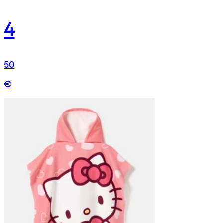
4
50
€