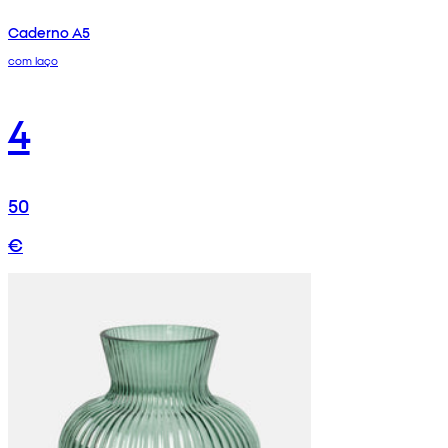
Caderno A5
com laço
4
50
€