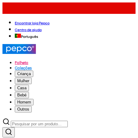
Encontrar loja Pepco
Centro de ajuda
Português
Folheto
Coleções
Criança
Mulher
Casa
Bebé
Homem
Outros