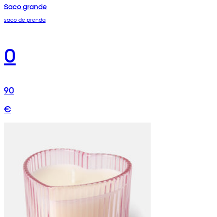
Saco grande
saco de prenda
0
90
€