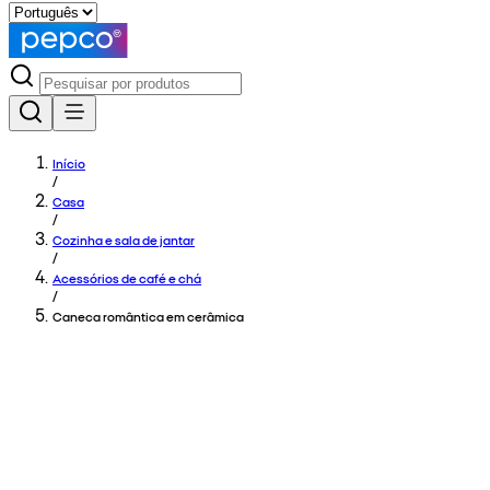
Início
/
Casa
/
Cozinha e sala de jantar
/
Acessórios de café e chá
/
Caneca romântica em cerâmica