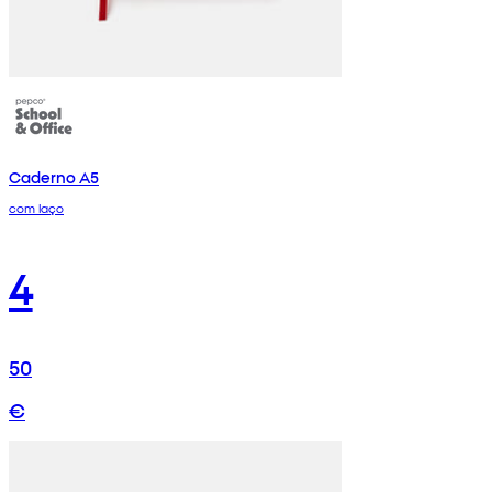
Caderno A5
com laço
4
50
€