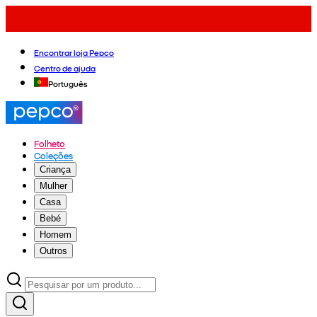
Encontrar loja Pepco
Centro de ajuda
Português
Folheto
Coleções
Criança
Mulher
Casa
Bebé
Homem
Outros