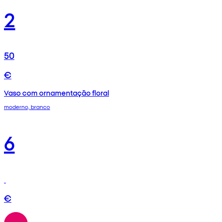
2
50
€
Vaso com ornamentação floral
moderno, branco
6
€