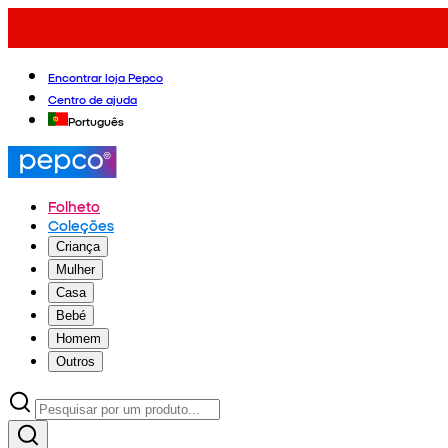
Encontrar loja Pepco
Centro de ajuda
Português
Folheto
Coleções
Criança
Mulher
Casa
Bebé
Homem
Outros