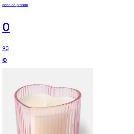
saco de prenda
0
90
€