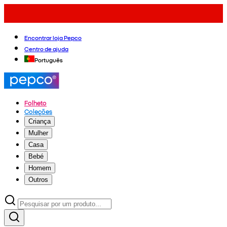
Encontrar loja Pepco
Centro de ajuda
Português
Folheto
Coleções
Criança
Mulher
Casa
Bebé
Homem
Outros