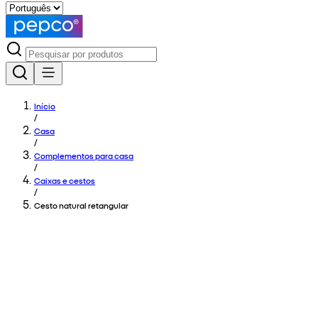
Início
/
Casa
/
Complementos para casa
/
Caixas e cestos
/
Cesto natural retangular