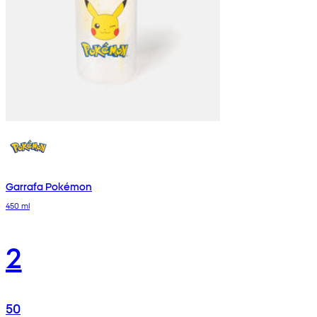
Garrafa Pokémon
450 ml
2
50