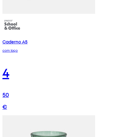
Caderno A5
com laço
4
50
€