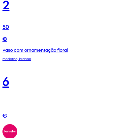
2
50
€
Vaso com ornamentação floral
moderno, branco
6
€