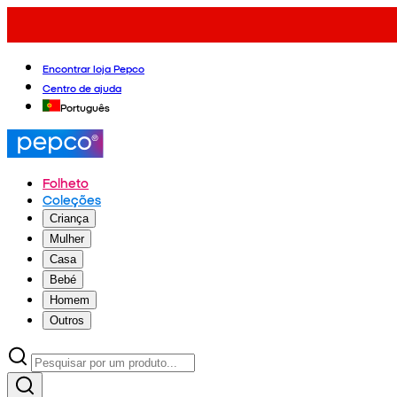
Encontrar loja Pepco
Centro de ajuda
Português
Folheto
Coleções
Criança
Mulher
Casa
Bebé
Homem
Outros