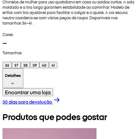
Chinelos de mulher para uso quotidiano em casa ou saídas curtas. A sola
moldada e a tira larga garantem estabilidade ao caminhar. Modelo de
enfiar com tira ajustável para facilitar o calçar e o ajuste. A cor escura
neutra coordena-se com várias peças de roupa. Disponíveis nos
tamanhos 36–41.
Cores
Tamanhos
36
37
38
39
40
41
Detalhes
Encontrar uma loja
30 dias para devolução
Produtos que podes gostar