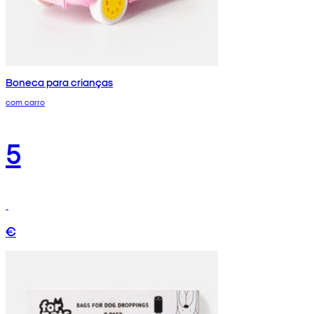
Boneca para crianças
com carro
5
€