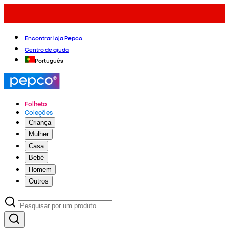
Encontrar loja Pepco
Centro de ajuda
Português
Folheto
Coleções
Criança
Mulher
Casa
Bebé
Homem
Outros