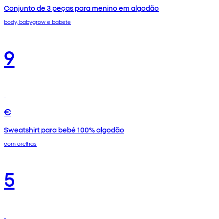
Conjunto de 3 peças para menino em algodão
body, babygrow e babete
9
€
Sweatshirt para bebé 100% algodão
com orelhas
5