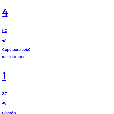
4
50
€
Copo para bebé
com duas pegas
1
30
€
Biberão