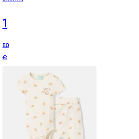
1
80
€