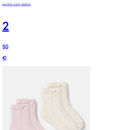
punho com dobra
2
50
€