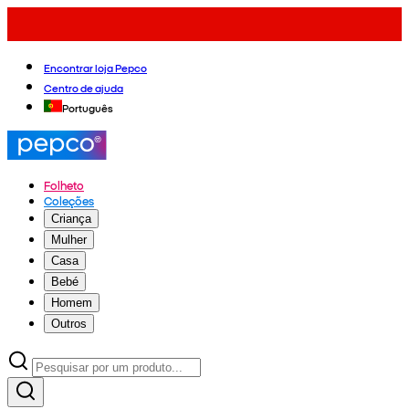
Encontrar loja Pepco
Centro de ajuda
Português
Folheto
Coleções
Criança
Mulher
Casa
Bebé
Homem
Outros