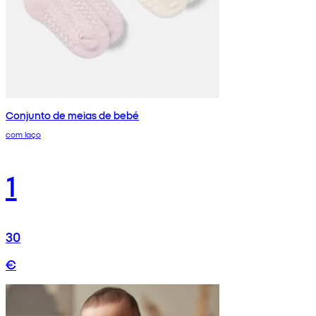
Conjunto de meias de bebé
com laço
1
30
€