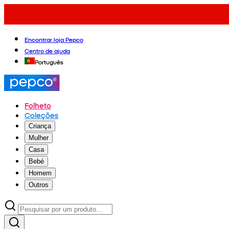
Encontrar loja Pepco
Centro de ajuda
Português
Folheto
Coleções
Criança
Mulher
Casa
Bebé
Homem
Outros