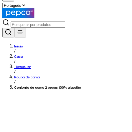
Início
/
Casa
/
Têxteis-lar
/
Roupa de cama
/
Conjunto de cama 2 peças 100% algodão