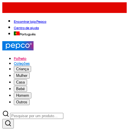
Encontrar loja Pepco
Centro de ajuda
Português
Folheto
Coleções
Criança
Mulher
Casa
Bebé
Homem
Outros