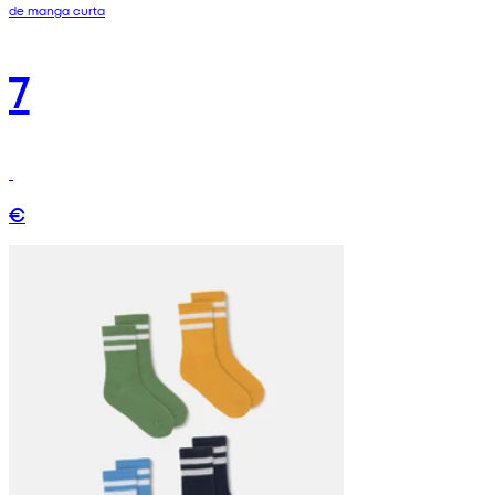
de manga curta
7
€