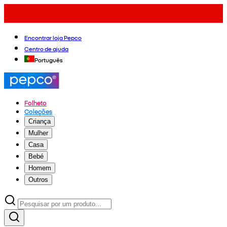
Encontrar loja Pepco
Centro de ajuda
Português
Folheto
Coleções
Criança
Mulher
Casa
Bebé
Homem
Outros