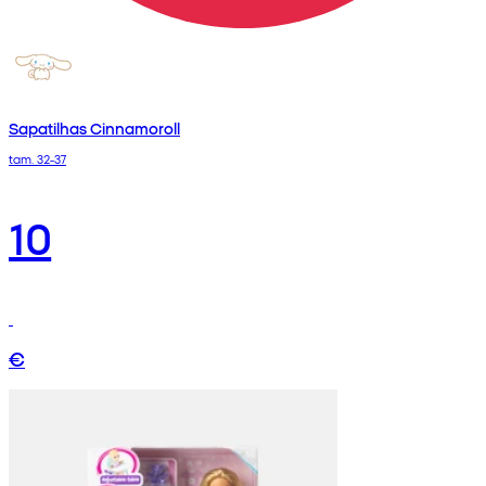
Sapatilhas Cinnamoroll
tam. 32-37
10
€