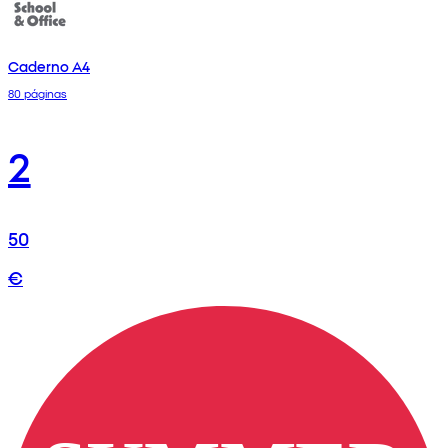
Caderno A4
80 páginas
2
50
€