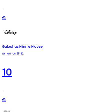
€
Galochas Minnie Mouse
tamanhos 25-32
10
€