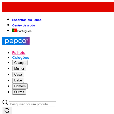
Encontrar loja Pepco
Centro de ajuda
Português
Folheto
Coleções
Criança
Mulher
Casa
Bebé
Homem
Outros