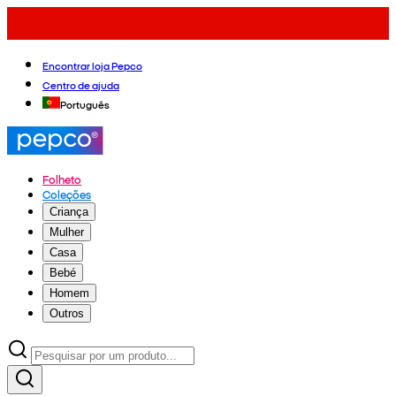
Encontrar loja Pepco
Centro de ajuda
Português
Folheto
Coleções
Criança
Mulher
Casa
Bebé
Homem
Outros