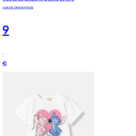
calças desportivas
9
€