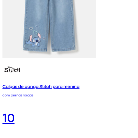
Calças de ganga Stitch para menina
com pernas largas
10