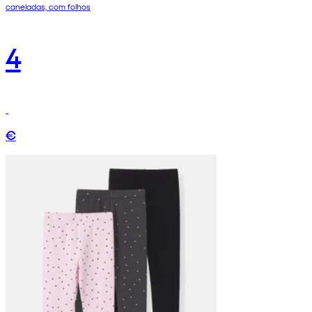
caneladas, com folhos
4
€