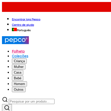
Encontrar loja Pepco
Centro de ajuda
Português
Folheto
Coleções
Criança
Mulher
Casa
Bebé
Homem
Outros