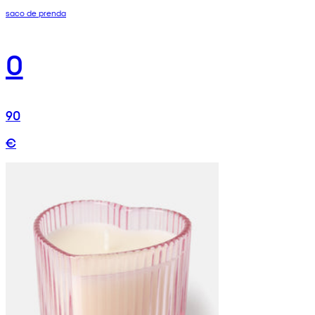
saco de prenda
0
90
€