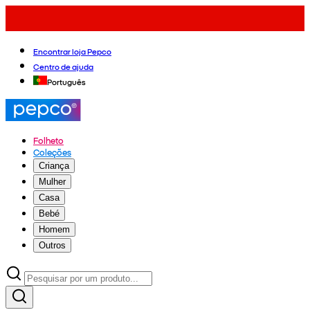
Encontrar loja Pepco
Centro de ajuda
Português
Folheto
Coleções
Criança
Mulher
Casa
Bebé
Homem
Outros