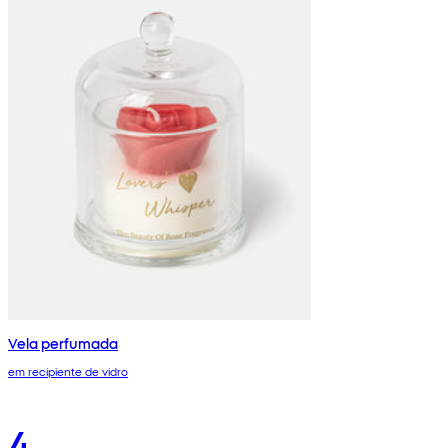
Vela perfumada
em recipiente de vidro
4