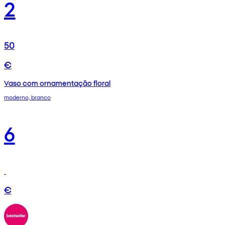
2
50
€
Vaso com ornamentação floral
moderno, branco
6
€