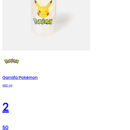
Garrafa Pokémon
450 ml
2
50