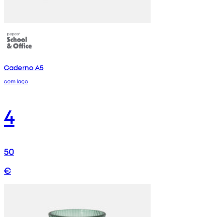
Caderno A5
com laço
4
50
€